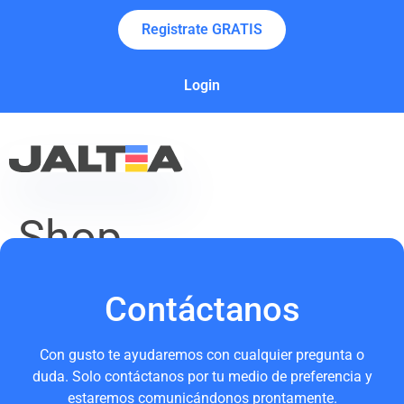
Registrate GRATIS
Login
Shop
Contáctanos
Con gusto te ayudaremos con cualquier pregunta o
duda. Solo contáctanos por tu medio de preferencia y
estaremos comunicándonos prontamente.